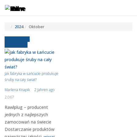
Toggle
Tog
navigatio
navi
2024
Oktober
Oktober 2024
Aktualności
Jak fabryka w Łańcucie produkuje
śruby na cały świat?
Marlena Knapik
2 Jahren ago
2.067
Rawlplug – producent
jednych z najlepszych
zamocowań na świecie
Dostarczanie produktów
najwyższej jakości.
więcej