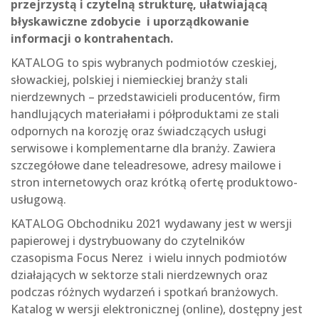
przejrzystą i czytelną strukturę, ułatwiającą
błyskawiczne zdobycie i uporządkowanie
informacji o kontrahentach.
KATALOG to spis wybranych podmiotów czeskiej,
słowackiej,
polskiej i niemieckiej br
anży stali
nierdzewnych – przedstawicieli pro­ducentów, firm
handlujących materiałami i półproduktami ze stali
odpornych na korozję oraz świadczących usługi
serwisowe i komplementarne dla branży. Za­wiera
szczegółowe dane teleadresowe, adresy mailowe i
stron internetowych oraz krótką ofertę produktowo-
usługową.
KATALOG Obchodniku 2021 wydawany jest w wersji
papierowej i dystrybuowany
do czy­telników
czasopisma Focus Nerez i wielu innych podmiotów
działających w sektorze stali nierdzewnych oraz
podczas różnych wydarzeń i spotkań branżowych.
Katalog w wersji
elektronicznej (online), dostępny jest