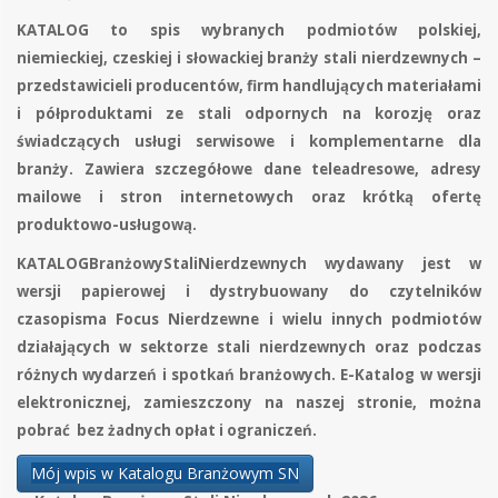
KATALOG to spis wybranych podmiotów polskiej,
niemieckiej, czeskiej i słowackiej branży stali nierdzewnych –
przedstawicieli pro­ducentów, firm handlujących materiałami
i półproduktami ze stali odpornych na korozję oraz
świadczących usługi serwisowe i komplementarne dla
branży. Za­wiera szczegółowe dane teleadresowe, adresy
mailowe i stron internetowych oraz krótką ofertę
produktowo-usługową.
KATALOGBranżowyStaliNierdzewnych wydawany jest w
wersji
papierowej i dystrybuowany
do czy­telników
czasopisma Focus Nierdzewne i wielu innych podmiotów
działających w sektorze stali nierdzewnych oraz podczas
różnych wydarzeń i spotkań branżowych. E-Katalog w wersji
elektronicznej, zamieszczony na naszej stronie, można
pobrać bez żadnych opłat i ograniczeń.
Mój wpis w Katalogu Branżowym SN