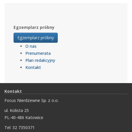
Egzemplarz próbny
Egzemplarz próbny
O nas
Prenumerata
Plan redakcyjny
Kontakt
Kontakt
Focus Nierdzewne Sp. z o.o.
ul. Kolista 25
PL-40-486 Katowice
Tel: 32 7350371