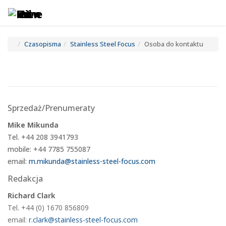
Toggle
Tog
navigatio
navi
Czasopisma
Stainless Steel Focus
Osoba do kontaktu
Sprzedaż/Prenumeraty
Mike Mikunda
Tel. +44 208 3941793
mobile: +44 7785 755087
email:
m.mikunda@stainless-steel-focus.com
Redakcja
Richard Clark
Tel. +44 (0) 1670 856809
email:
r.clark@stainless-steel-focus.com