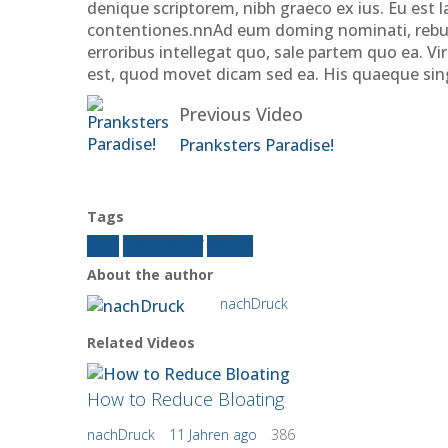
denique scriptorem, nibh graeco ex ius. Eu est l
contentiones.nnAd eum doming nominati, rebum l
erroribus intellegat quo, sale partem quo ea. 
est, quod movet dicam sed ea. His quaeque singu
Previous Video
Pranksters Paradise!
Tags
Film
From Staff
Movie
About the author
nachDruck
Related Videos
How to Reduce Bloating
nachDruck
11 Jahren ago
386