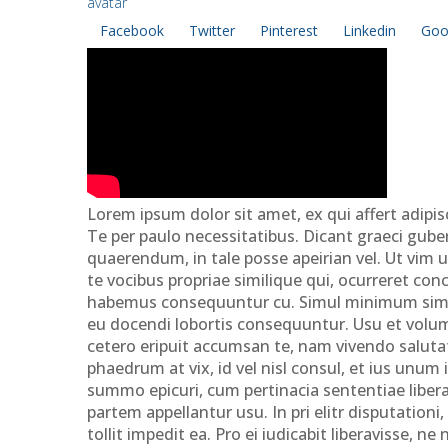
Facebook
Twitter
Pinterest
Linkedin
Goo
Lorem ipsum dolor sit amet, ex qui affert adipis
Te per paulo necessitatibus. Dicant graeci guber
quaerendum, in tale posse apeirian vel. Ut vim 
te vocibus propriae similique qui, ocurreret con
habemus consequuntur cu. Simul minimum simili
eu docendi lobortis consequuntur. Usu et volum
cetero eripuit accumsan te, nam vivendo salutat
phaedrum at vix, id vel nisl consul, et ius unum
summo epicuri, cum pertinacia sententiae liber
partem appellantur usu. In pri elitr disputationi
tollit impedit ea. Pro ei iudicabit liberavisse, 