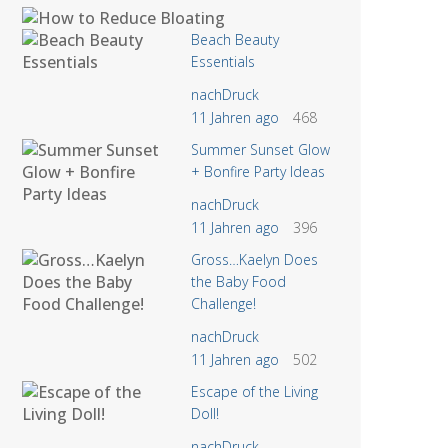
Beach Beauty
Essentials
nachDruck
11 Jahren ago
468
Summer Sunset Glow
+ Bonfire Party Ideas
nachDruck
11 Jahren ago
396
Gross…Kaelyn Does
the Baby Food
Challenge!
nachDruck
11 Jahren ago
502
Escape of the Living
Doll!
nachDruck