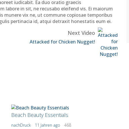
aoreet iudicabit. Ea duo oratio graecis
abore in sit, ne recusabo eleifend vis. Ei maiorum
Viris munere vix ne, ut commune copiosae temporibus
lis pertinacia id, atqui detraxit honestatis eum ei.
Next Video
Attacked for Chicken Nugget!
Beach Beauty Essentials
nachDruck
11 Jahren ago
468