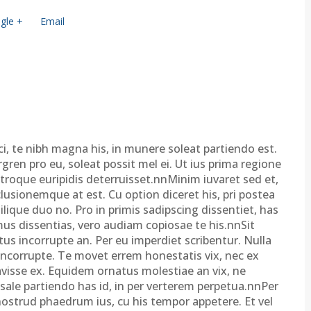
gle +
Email
ci, te nibh magna his, in munere soleat partiendo est.
gren pro eu, soleat possit mel ei. Ut ius prima regione
utroque euripidis deterruisset.nnMinim iuvaret sed et,
clusionemque at est. Cu option diceret his, pri postea
que duo no. Pro in primis sadipscing dissentiet, has
us dissentias, vero audiam copiosae te his.nnSit
us incorrupte an. Per eu imperdiet scribentur. Nulla
 incorrupte. Te movet errem honestatis vix, nec ex
avisse ex. Equidem ornatus molestiae an vix, ne
, sale partiendo has id, in per verterem perpetua.nnPer
ne nostrud phaedrum ius, cu his tempor appetere. Et vel