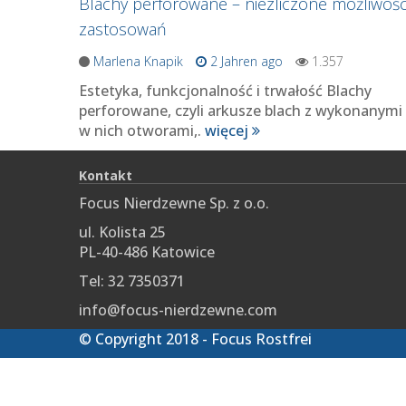
Blachy perforowane – niezliczone możliwośc
zastosowań
Marlena Knapik
2 Jahren ago
1.357
Estetyka, funkcjonalność i trwałość Blachy
perforowane, czyli arkusze blach z wykonanymi
w nich otworami,.
więcej
Kontakt
Focus Nierdzewne Sp. z o.o.
ul. Kolista 25
PL-40-486 Katowice
Tel: 32 7350371
info@focus-nierdzewne.com
© Copyright 2018 - Focus Rostfrei