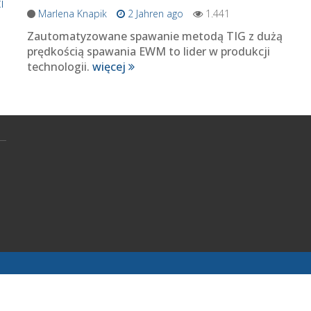
i
Marlena Knapik
2 Jahren ago
1.441
Zautomatyzowane spawanie metodą TIG z dużą
prędkością spawania EWM to lider w produkcji
technologii.
więcej