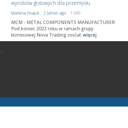
wyrobów gotowych dla przemysłu
Marlena Knapik
2 Jahren ago
1.549
MCM - METAL COMPONENTS MANUFACTURER
Pod koniec 2023 roku w ramach grupy
biznesowej Nova Trading został.
więcej