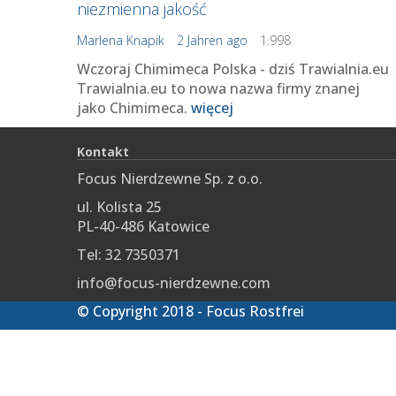
niezmienna jakość
Marlena Knapik
2 Jahren ago
1.998
Wczoraj Chimimeca Polska - dziś Trawialnia.eu
Trawialnia.eu to nowa nazwa firmy znanej
jako Chimimeca.
więcej
Kontakt
Focus Nierdzewne Sp. z o.o.
ul. Kolista 25
PL-40-486 Katowice
Tel: 32 7350371
info@focus-nierdzewne.com
© Copyright 2018 - Focus Rostfrei