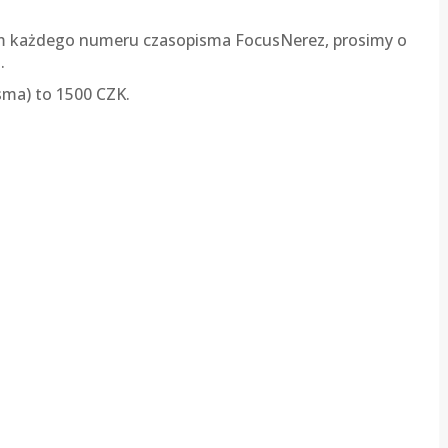
em każdego numeru czasopisma FocusNerez, prosimy o
.
ma) to 1500 CZK.