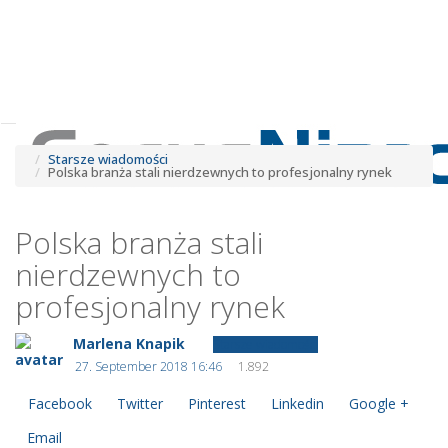
Tog
navi
Tog
navi
Starsze wiadomości
Polska branża stali nierdzewnych to profesjonalny rynek
Polska branża stali
nierdzewnych to
profesjonalny rynek
Marlena Knapik
Starsze wiadomości
27. September 2018 16:46
1.892
Facebook
Twitter
Pinterest
Linkedin
Google +
Email