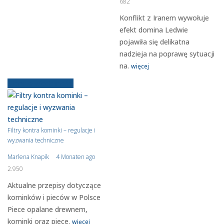
682
Konflikt z Iranem wywołuje
efekt domina Ledwie
pojawiła się delikatna
nadzieja na poprawę sytuacji
na.
więcej
Starsze wiadomości
Filtry kontra kominki – regulacje i
wyzwania techniczne
Marlena Knapik
4 Monaten ago
2.950
Aktualne przepisy dotyczące
kominków i pieców w Polsce
Piece opalane drewnem,
kominki oraz piece.
więcej