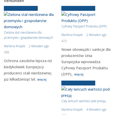
Verbunden
Starsze wiadomości
Starsze wiadomości
Cyfrowy Paszport Produktu (DPP)
Zielona stal nierdzewna dla
Marlena Knapik
2 Monaten ago
przemysłu i gospodarstw domowych
423
Marlena Knapik
2 Monaten ago
Nowe obowiązki i sankcje dla
388
producentów Unia
Ochrona zasobów lepsza niż
Europejska wprowadza
kiedykolwiek Europejscy
Cyfrowy Paszport Produktu
producenci stali nierdzewnej
(DPP),.
więcej
już kilkadziesiąt lat.
więcej
Starsze wiadomości
Cały łańcuch wartości pod presją
Marlena Knapik
4 Monaten ago