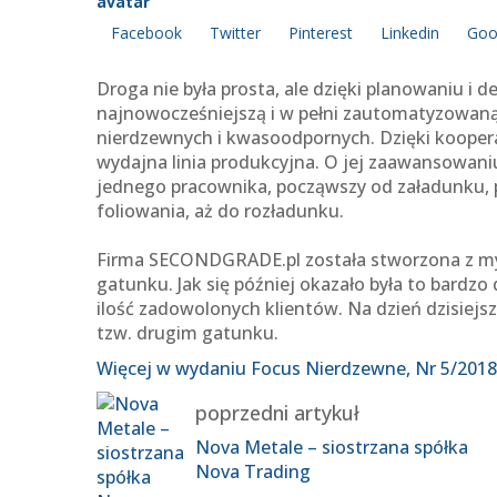
Facebook
Twitter
Pinterest
Linkedin
Goo
Droga nie była prosta, ale dzięki planowaniu i
najnowocześniejszą i w pełni zautomatyzowaną l
nierdzewnych i kwasoodpornych. Dzięki koopera
wydajna linia produkcyjna. O jej zaawansowaniu
jednego pracownika, począwszy od załadunku, p
foliowania, aż do rozładunku.
Firma SECONDGRADE.pl została stworzona z myśl
gatunku. Jak się później okazało była to bardzo
ilość zadowolonych klientów. Na dzień dzisiejs
tzw. drugim gatunku.
Więcej w wydaniu Focus Nierdzewne, Nr 5/2018
poprzedni artykuł
Nova Metale – siostrzana spółka
Nova Trading