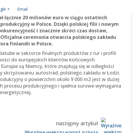
gle +
Email
ł łącznie 20 milionów euro w ciągu ostatnich
rodukcyjny w Polsce. Dzięki polskiej filii i nowym
nkurencyjność i znacznie skróci czas dostaw,
Oficjalna ceremonia otwarcia polskiego zakładu
ra Finlandii w Polsce.
latube w sektorze finalnych produktów z rur i profili
lności do europejskich klientów końcowych.
ropie są Niemcy, które znajdują się w odległości
y skrzyżowaniu autostrad, polskiego zakładu w Łodzi.
dukcyjny o powierzchni około 9 000 m2 jest w dużej
h procesu produkcyjnego i spełnia surowe wymagania
energetycznej.
następny artykuł
Wyraźnie większy wzrost zużycia