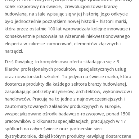
kołek rozporowy na świecie, zrewolucjonizował branżę
budowlaną, na stałe wpisując się w jej historię. Jego odkrycie
było jednocześnie początkiem nowej historii – historii marki,
która przez ostatnie 100 lat wprowadzała kolejne innowacje i
konsekwentnie pracowała na wizerunek niekwestionowanego
eksperta w zakresie zamocowań, elementów złącznych i
narzędzi.
Dziś Rawlplug to kompleksowa oferta składająca się z 3
filarów: profesjonalnych produktów, specjalistycznych usług
oraz nowatorskich szkoleń. To jedyna na świecie marka, która
dostarcza produkty dla każdego sektora branży budowlanej,
zaspokajając potrzeby inżynierów, architektów, wykonawców i
handlowców. Pracują na to jedne z najnowocześniejszych i
zautomatyzowanych zakładów produkcyjnych w Europie,
wyspecjalizowane ośrodki badawczo-rozwojowe, ponad 1500
pracowników o kilkunastu specjalizacjach, pracujących w 17
spółkach na całym świecie oraz partnerskie sieci
dystrybutorskie, dzięki którym produkty Rawlplug dostarczane