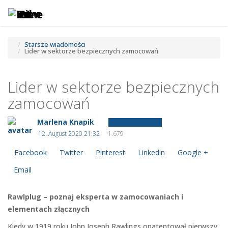
Toggle
Tog
navigatio
navi
Starsze wiadomości
Lider w sektorze bezpiecznych zamocowań
Lider w sektorze bezpiecznych
zamocowań
Marlena Knapik
Starsze wiadomości
12. August 2020 21:32
1.679
Facebook
Twitter
Pinterest
Linkedin
Google +
Email
Rawlplug – poznaj eksperta w zamocowaniach i
elementach złącznych
Kiedy w 1919 roku John Joseph Rawlings opatentował pierwszy