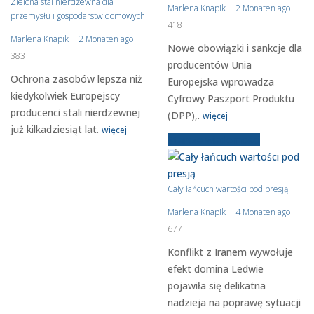
Zielona stal nierdzewna dla
Marlena Knapik
2 Monaten ago
przemysłu i gospodarstw domowych
418
Marlena Knapik
2 Monaten ago
Nowe obowiązki i sankcje dla
383
producentów Unia
Ochrona zasobów lepsza niż
Europejska wprowadza
kiedykolwiek Europejscy
Cyfrowy Paszport Produktu
producenci stali nierdzewnej
(DPP),.
więcej
już kilkadziesiąt lat.
więcej
Starsze wiadomości
Cały łańcuch wartości pod presją
Marlena Knapik
4 Monaten ago
677
Konflikt z Iranem wywołuje
efekt domina Ledwie
pojawiła się delikatna
nadzieja na poprawę sytuacji