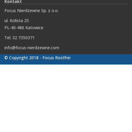
Kontakt
Focus Nierdzewne Sp. z o.o.
ul. Kolista 25
PL-40-486 Katowice
Tel: 32 7350371
info@focus-nierdzewne.com
© Copyright 2018 - Focus Rostfrei