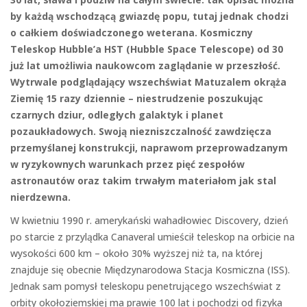
by każdą wschodzącą gwiazdę popu, tutaj jednak chodzi
o całkiem doświadczonego weterana. Kosmiczny
Teleskop Hubble’a HST (Hubble Space Telescope) od 30
już lat umożliwia naukowcom zaglądanie w przeszłość.
Wytrwale podglądający wszechświat Matuzalem okrąża
Ziemię 15 razy dziennie – niestrudzenie poszukując
czarnych dziur, odległych galaktyk i planet
pozaukładowych. Swoją niezniszczalność zawdzięcza
przemyślanej konstrukcji, naprawom przeprowadzanym
w ryzykownych warunkach przez pięć zespołów
astronautów oraz takim trwałym materiałom jak stal
nierdzewna.
W kwietniu 1990 r. amerykański wahadłowiec Discovery, dzień
po starcie z przylądka Canaveral umieścił teleskop na orbicie na
wysokości 600 km – około 30% wyższej niż ta, na której
znajduje się obecnie Międzynarodowa Stacja Kosmiczna (ISS).
Jednak sam pomysł teleskopu penetrującego wszechświat z
orbity okołoziemskiej ma prawie 100 lat i pochodzi od fizyka