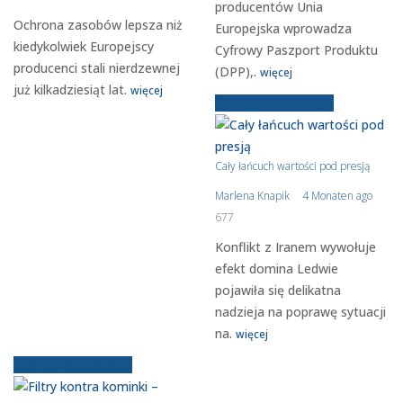
producentów Unia
Ochrona zasobów lepsza niż
Europejska wprowadza
kiedykolwiek Europejscy
Cyfrowy Paszport Produktu
producenci stali nierdzewnej
(DPP),.
więcej
już kilkadziesiąt lat.
więcej
Starsze wiadomości
Cały łańcuch wartości pod presją
Marlena Knapik
4 Monaten ago
677
Konflikt z Iranem wywołuje
efekt domina Ledwie
pojawiła się delikatna
nadzieja na poprawę sytuacji
na.
więcej
Starsze wiadomości