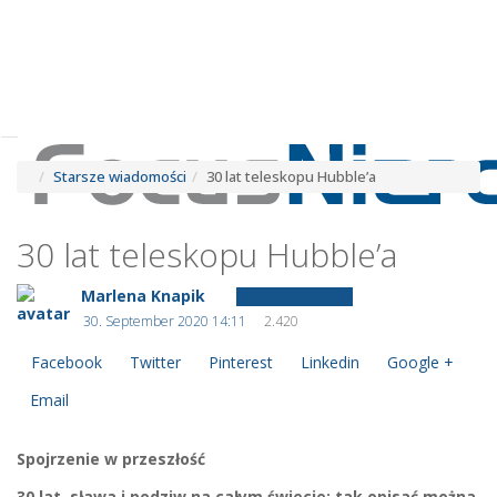
Tog
navi
Tog
navi
Starsze wiadomości
30 lat teleskopu Hubble’a
30 lat teleskopu Hubble’a
Marlena Knapik
Starsze wiadomości
30. September 2020 14:11
2.420
Facebook
Twitter
Pinterest
Linkedin
Google +
Email
Spojrzenie w przeszłość
30 lat, sława i podziw na całym świecie: tak opisać można