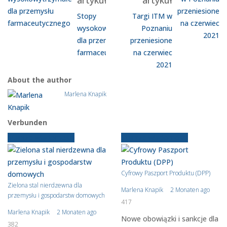
artykuł
artykuł
Stopy
Targi ITM w
wysokowytrzymałe
Poznaniu
dla przemysłu
przeniesione
farmaceutycznego
na czerwiec
2021
About the author
Marlena Knapik
Verbunden
Starsze wiadomości
Starsze wiadomości
Cyfrowy Paszport Produktu (DPP)
Zielona stal nierdzewna dla
Marlena Knapik
2 Monaten ago
przemysłu i gospodarstw domowych
417
Marlena Knapik
2 Monaten ago
Nowe obowiązki i sankcje dla
382