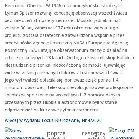
Hermanna Obertha. W 1946 roku amerykański astrofizyk
Lyman Spitzer rozwinął koncepcję obserwacji wszechświata
bez zakłóceń atmosfery ziemskiej. Musiało jednak minąć
kolejne 30 lat, zanim w 1977 roku okrojona wersja tego
projektu została ostatecznie zatwierdzona wspólnie przez
amerykańską agencję kosmiczną NASA i Europejską Agencję
Kosmiczną ESA. Latające obserwatorium zaczęło działać na
orbicie po kolejnych 13 latach. Od tego czasu teleskop Hubble’a
niestrudzenie przenikał nieskończoną ciemność, ujawniając
wiele wcześniej nieznanych faktów z historii wszechświata.
Jego wytrwałość opłaciła się, ponieważ dzięki ponad 1,4
milionom obserwacji teleskop zrewolucjonizował profesjonalne
i publiczne spojrzenie na wszechświat. Z pomocą danych
przesłanych przez Hubble’a astronomowie byli w stanie
odpowiedzieć na kluczowe pytania astronomii.
Więcej w wydaniu Focus Nierdzewne, Nr
4
/2020
poprzedni
następny