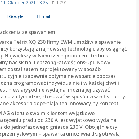
11. Oktober 2021 13:28
1.291
Google +
Email
iadczenia ze spawaniem
awarka Tetrix XQ 230 firmy EWM umożliwia spawanie
y korzystają z najnowszej technologii, aby osiągnąć
ną. Największy w Niemczech producent techniki
ny nacisk na ulepszoną łatwość obsługi. Nowy
em został zatem zaprojektowany w sposób
ntuicyjnie i zapewnia optymalne wsparcie podczas
ożna programować indywidualnie i w każdej chwili
jest niewiarygodnie wydajna, można jej używać
a co za tym idzie, stosować w sposób wszechstronny.
ne akcesoria dopełniają ten innowacyjny koncept.
WM AG oferuje swoim klientom wyjątkowe
atężeniu prądu do 230 A jest wyjątkowo wydajna
ia do jednofazowego gniazda 230 V. Obojętnie czy
ze przemysłowym – spawarka umożliwia długotrwałą