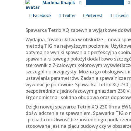
Marlena Knapik
Starsze wiadomości
Facebook
Twitter
Pinterest
Linkedin
Spawarka Tetrix XQ zapewnia wyjątkowe dośw
Wydajna, trwała i łatwa w obsłudze – nowa sp
metodą TIG na najwyższym poziomie. Użytkownic
optymalne wyniki spawania z perfekcyjną spoi
spawania łukowego położył dodatkowo szczegól
sterownik z 7-calowym kolorowym wyświetlacz
szczególnie przejrzysty. Można go obsługiwać i
ustawiania parametrów. Zadania spawalnicze m
wywołać je ponownie. Spawarka Tetrix XQ 230 
bezpośrednio z jednofazowym gniazdem 230 V, 
Ergonomiczna i solidna obudowa oraz dopasowa
Dzięki nowej spawarce Tetrix XQ 230 firma E
doświadczenia ze spawaniem. Spawarka TIG o n
i posiada możliwość bezpośredniego podłączen
stosowana jest na placu budowy czy w obszar