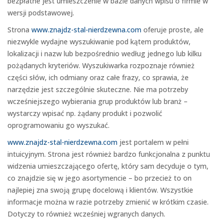
bezpłatne jest umieszczenie w bazie danych wpisu o firmie w
wersji podstawowej.
Strona
www.znajdz-stal-nierdzewna.com
oferuje proste, ale
niezwykle wydajne wyszukiwanie pod kątem produktów,
lokalizacji i nazw lub bezpośrednio według jednego lub kilku
pożądanych kryteriów. Wyszukiwarka rozpoznaje również
części słów, ich odmiany oraz całe frazy, co sprawia, że
narzędzie jest szczególnie skuteczne. Nie ma potrzeby
wcześniejszego wybierania grup produktów lub branż –
wystarczy wpisać np. żądany produkt i pozwolić
oprogramowaniu go wyszukać.
www.znajdz-stal-nierdzewna.com
jest portalem w pełni
intuicyjnym. Strona jest również bardzo funkcjonalna z punktu
widzenia umieszczającego ofertę, który sam decyduje o tym,
co znajdzie się w jego asortymencie – bo przecież to on
najlepiej zna swoją grupę docelową i klientów. Wszystkie
informacje można w razie potrzeby zmienić w krótkim czasie.
Dotyczy to również wcześniej wgranych danych.