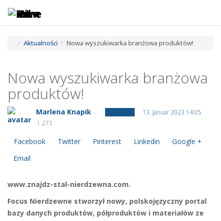
Toggle
Tog
navigatio
navi
Aktualności
Nowa wyszukiwarka branżowa produktów!
Nowa wyszukiwarka branżowa
produktów!
Marlena Knapik
Aktualności
13. Januar 2023 14:05
1.273
Facebook
Twitter
Pinterest
Linkedin
Google +
Email
www.znajdz-stal-nierdzewna.com.
Focus Nierdzewne stworzył nowy, polskojęzyczny portal
bazy danych produktów, półproduktów i materiałów ze