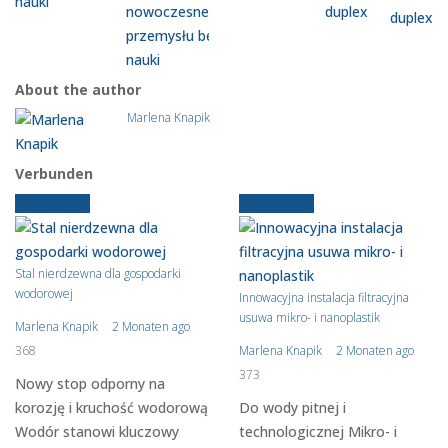
nowoczesnego
duplex
przemysłu bez
nauki
About the author
Marlena Knapik
Verbunden
Aktualności
Aktualności
Stal nierdzewna dla gospodarki
wodorowej
Innowacyjna instalacja filtracyjna
usuwa mikro- i nanoplastik
Marlena Knapik
2 Monaten ago
368
Marlena Knapik
2 Monaten ago
373
Nowy stop odporny na
korozję i kruchość wodorową
Do wody pitnej i
Wodór stanowi kluczowy
technologicznej Mikro- i