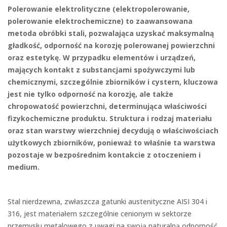
Polerowanie elektrolityczne (elektropolerowanie,
polerowanie elektrochemiczne) to zaawansowana
metoda obróbki stali, pozwalająca uzyskać maksymalną
gładkość, odporność na korozję polerowanej powierzchni
oraz estetykę. W przypadku elementów i urządzeń,
mających kontakt z substancjami spożywczymi lub
chemicznymi, szczególnie zbiorników i cystern, kluczowa
jest nie tylko odporność na korozję, ale także
chropowatość powierzchni, determinująca właściwości
fizykochemiczne produktu. Struktura i rodzaj materiału
oraz stan warstwy wierzchniej decydują o właściwościach
użytkowych zbiorników, ponieważ to właśnie ta warstwa
pozostaje w bezpośrednim kontakcie z otoczeniem i
medium.
Stal nierdzewna, zwłaszcza gatunki austenityczne AISI 304 i
316, jest materiałem szczególnie cenionym w sektorze
przemysłu metalowego z uwagi na swoją naturalną odporność