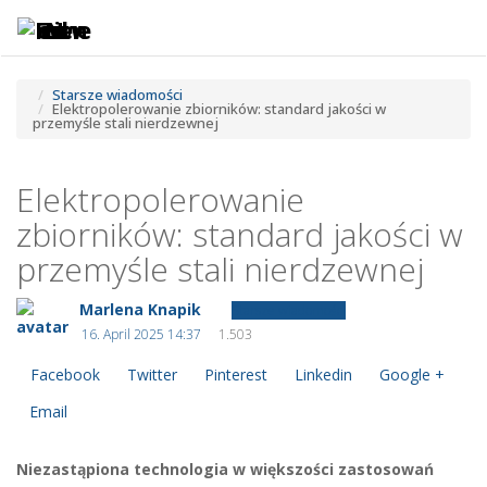
Toggle
Tog
navigatio
navi
Starsze wiadomości
Elektropolerowanie zbiorników: standard jakości w
przemyśle stali nierdzewnej
Elektropolerowanie
zbiorników: standard jakości w
przemyśle stali nierdzewnej
Marlena Knapik
Starsze wiadomości
16. April 2025 14:37
1.503
Facebook
Twitter
Pinterest
Linkedin
Google +
Email
Niezastąpiona technologia w większości zastosowań