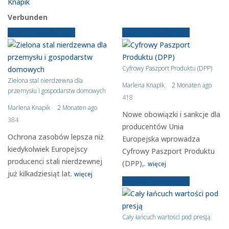
Verbunden
Starsze wiadomości
Starsze wiadomości
Cyfrowy Paszport Produktu (DPP)
Zielona stal nierdzewna dla
Marlena Knapik
2 Monaten ago
przemysłu i gospodarstw domowych
418
Marlena Knapik
2 Monaten ago
Nowe obowiązki i sankcje dla
384
producentów Unia
Ochrona zasobów lepsza niż
Europejska wprowadza
kiedykolwiek Europejscy
Cyfrowy Paszport Produktu
producenci stali nierdzewnej
(DPP),.
więcej
już kilkadziesiąt lat.
więcej
Starsze wiadomości
Cały łańcuch wartości pod presją