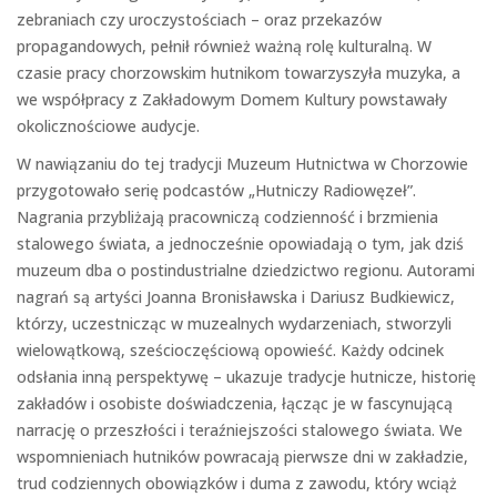
zebraniach czy uroczystościach – oraz przekazów
propagandowych, pełnił również ważną rolę kulturalną. W
czasie pracy chorzowskim hutnikom towarzyszyła muzyka, a
we współpracy z Zakładowym Domem Kultury powstawały
okolicznościowe audycje.
W nawiązaniu do tej tradycji Muzeum Hutnictwa w Chorzowie
przygotowało serię podcastów „Hutniczy Radiowęzeł”.
Nagrania przybliżają pracowniczą codzienność i brzmienia
stalowego świata, a jednocześnie opowiadają o tym, jak dziś
muzeum dba o postindustrialne dziedzictwo regionu. Autorami
nagrań są artyści Joanna Bronisławska i Dariusz Budkiewicz,
którzy, uczestnicząc w muzealnych wydarzeniach, stworzyli
wielowątkową, sześcioczęściową opowieść. Każdy odcinek
odsłania inną perspektywę – ukazuje tradycje hutnicze, historię
zakładów i osobiste doświadczenia, łącząc je w fascynującą
narrację o przeszłości i teraźniejszości stalowego świata. We
wspomnieniach hutników powracają pierwsze dni w zakładzie,
trud codziennych obowiązków i duma z zawodu, który wciąż