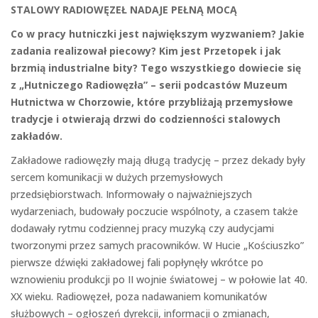
STALOWY RADIOWĘZEŁ NADAJE PEŁNĄ MOCĄ
Co w pracy hutniczki jest największym wyzwaniem? Jakie
zadania realizował piecowy? Kim jest Przetopek i jak
brzmią industrialne bity? Tego wszystkiego dowiecie się
z „Hutniczego Radiowęzła” – serii podcastów Muzeum
Hutnictwa w Chorzowie, które przybliżają przemysłowe
tradycje i otwierają drzwi do codzienności stalowych
zakładów.
Zakładowe radiowęzły mają długą tradycję – przez dekady były
sercem komunikacji w dużych przemysłowych
przedsiębiorstwach. Informowały o najważniejszych
wydarzeniach, budowały poczucie wspólnoty, a czasem także
dodawały rytmu codziennej pracy muzyką czy audycjami
tworzonymi przez samych pracowników. W Hucie „Kościuszko”
pierwsze dźwięki zakładowej fali popłynęły wkrótce po
wznowieniu produkcji po II wojnie światowej – w połowie lat 40.
XX wieku. Radiowęzeł, poza nadawaniem komunikatów
służbowych – ogłoszeń dyrekcji, informacji o zmianach,