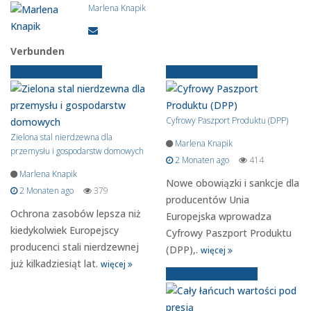
Marlena Knapik
Verbunden
Starsze wiadomości
Starsze wiadomości
Cyfrowy Paszport Produktu (DPP)
Zielona stal nierdzewna dla
Marlena Knapik
przemysłu i gospodarstw domowych
2 Monaten ago
414
Marlena Knapik
Nowe obowiązki i sankcje dla
2 Monaten ago
379
producentów Unia
Ochrona zasobów lepsza niż
Europejska wprowadza
kiedykolwiek Europejscy
Cyfrowy Paszport Produktu
producenci stali nierdzewnej
(DPP),.
więcej
już kilkadziesiąt lat.
więcej
Starsze wiadomości