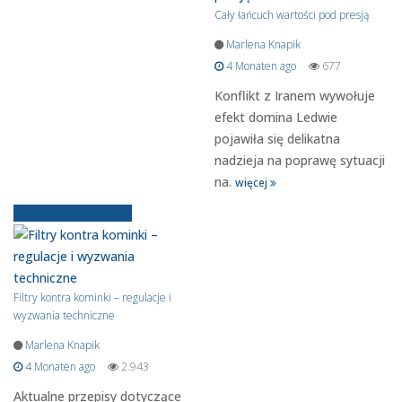
Cały łańcuch wartości pod presją
Marlena Knapik
4 Monaten ago
677
Konflikt z Iranem wywołuje
efekt domina Ledwie
pojawiła się delikatna
nadzieja na poprawę sytuacji
na.
więcej
Starsze wiadomości
Filtry kontra kominki – regulacje i
wyzwania techniczne
Marlena Knapik
4 Monaten ago
2.943
Aktualne przepisy dotyczące