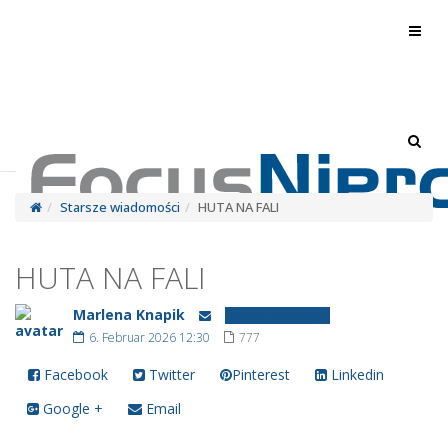
Toggl
navig
Toggl
navig
Starsze wiadomości
HUTA NA FALI
HUTA NA FALI
Marlena Knapik
Starsze wiadomości
6. Februar 2026 12:30
777
Facebook
Twitter
Pinterest
Linkedin
Google +
Email