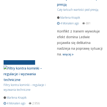
Cały łańcuch wartości pod presją
Marlena Knapik
4 Monaten ago
691
Konflikt z Iranem wywołuje
efekt domina Ledwie
pojawiła się delikatna
nadzieja na poprawę sytuacji
na.
więcej
Starsze wiadomości
Filtry kontra kominki – regulacje i
wyzwania techniczne
Marlena Knapik
4 Monaten ago
2.956