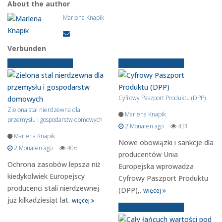
About the author
Marlena Knapik
Verbunden
Starsze wiadomości
Starsze wiadomości
Cyfrowy Paszport Produktu (DPP)
Zielona stal nierdzewna dla
Marlena Knapik
przemysłu i gospodarstw domowych
2 Monaten ago
431
Marlena Knapik
Nowe obowiązki i sankcje dla
2 Monaten ago
406
producentów Unia
Ochrona zasobów lepsza niż
Europejska wprowadza
kiedykolwiek Europejscy
Cyfrowy Paszport Produktu
producenci stali nierdzewnej
(DPP),.
więcej
już kilkadziesiąt lat.
więcej
Starsze wiadomości