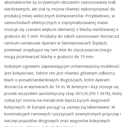
akumulatorów są oczywistym obszarem zastosowania stali
nierdzewnych, ale stal tę można również wykorzystywać do
produkcji mniej widocznych komponentów. Przykładowo, w
samochodach elektrycznych o zoptymalizowanej masie
stosuje się czasami większe elementy z blachy nierdzewnej o
grubości do 5 mm. Produkty do takich zastosowań dostarcza
centrum serwisowe Aperam w Siemianowicach Śląskich,
ponieważ znajdujące się tam linie do cięcia poprzecznego
mogą przetwarzać blachy o grubości do 15 mm.
Kolejnym ogniwem zapewniającym zrównoważoną mobilność
jest kolejnictwo. Sektor ten jest również głównym odbiorcą
blach o ponadstandardowych długościach, które Aperam
dostarcza w wymiarach do 16 m. W Ameryce i Azji stosuje się
przede wszystkim austenityczny stop 301LN (EN 1.4318), który
zobaczyć można na metalicznie błyszczących wagonach
kolejowych. W Europie pociągi są zazwyczaj lakierowane. W
konstrukcjach ramowych i poszyciach zewnętrznych przyczep i
naczep pojazdów drogowych oraz wagonów kolejowych