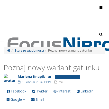
Toggl
navig
Toggl
navig
Starsze wiadomości
Poznaj nowy wariant gatunku
Poznaj nowy wariant gatunku
Marlena Knapik
Starsze wiadomości
6. Februar 2026 13:19
769
Facebook
Twitter
Pinterest
Linkedin
Google +
Email