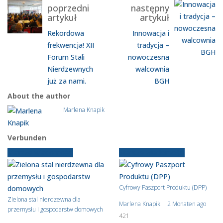
poprzedni
następny
artykuł
artykuł
Rekordowa
Innowacja i
frekwencja! XII
tradycja –
Forum Stali
nowoczesna
Nierdzewnych
walcownia
już za nami.
BGH
About the author
Marlena Knapik
Verbunden
Starsze wiadomości
Starsze wiadomości
Cyfrowy Paszport Produktu (DPP)
Zielona stal nierdzewna dla
Marlena Knapik
2 Monaten ago
przemysłu i gospodarstw domowych
421