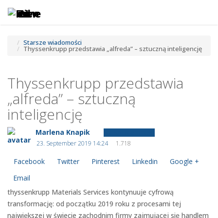
Toggle
Tog
navigatio
navi
Starsze wiadomości
Thyssenkrupp przedstawia „alfreda” – sztuczną inteligencję
Thyssenkrupp przedstawia
„alfreda” – sztuczną
inteligencję
Marlena Knapik
Starsze wiadomości
23. September 2019 14:24
1.718
Facebook
Twitter
Pinterest
Linkedin
Google +
Email
thyssenkrupp Materials Services kontynuuje cyfrową
transformację: od początku 2019 roku z procesami tej
największej w świecie zachodnim firmy zajmującej się handlem