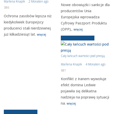
Marlena Knapik
2 Monaten ago
Nowe obowiązki i sankcje dla
386
producentów Unia
Ochrona zasobów lepsza niż
Europejska wprowadza
kiedykolwiek Europejscy
Cyfrowy Paszport Produktu
producenci stali nierdzewnej
(DPP),.
więcej
już kilkadziesiąt lat.
więcej
Starsze wiadomości
Cały łańcuch wartości pod presją
Marlena Knapik
4 Monaten ago
681
Konflikt z Iranem wywołuje
efekt domina Ledwie
pojawiła się delikatna
nadzieja na poprawę sytuacji
na.
więcej
Starsze wiadomości