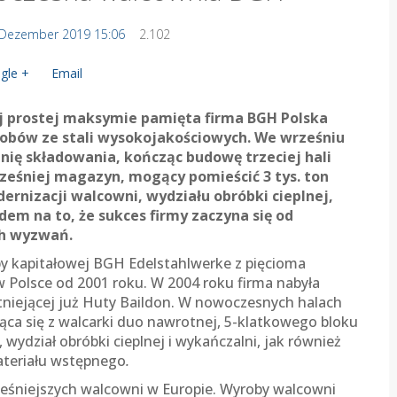
 Dezember 2019 15:06
2.102
gle +
Email
tej prostej maksymie pamięta firma BGH Polska
yrobów ze stali wysokojakościowych. We wrześniu
nię składowania, kończąc budowę trzeciej hali
eśniej magazyn, mogący pomieścić 3 tys. ton
rnizacji walcowni, wydziału obróbki cieplnej,
dem na to, że sukces firmy zaczyna się od
ch wyzwań.
py kapitałowej BGH Edelstahlwerke z pięcioma
 Polsce od 2001 roku. W 2004 roku firma nabyła
stniejącej już Huty Baildon. W nowoczesnych halach
jąca się z walcarki duo nawrotnej, 5-klatkowego bloku
 wydział obróbki cieplnej i wykańczalni, jak również
teriału wstępnego
.
ześniejszych walcowni w Europie. Wyroby walcowni