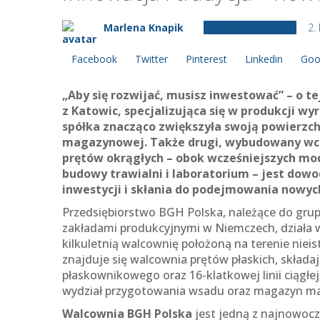
Marlena Knapik
Starsze wiadomości
2.
Facebook
Twitter
Pinterest
Linkedin
Goo
„Aby się rozwijać, musisz inwestować” – o 
z Katowic, specjalizująca się w produkcji w
spółka znacząco zwiększyła swoją powierzch
magazynowej. Także drugi, wybudowany wcz
prętów okrągłych – obok wcześniejszych mode
budowy trawialni i laboratorium – jest dowo
inwestycji i skłania do podejmowania nowy
Przedsiębiorstwo BGH Polska, należące do gru
zakładami produkcyjnymi w Niemczech, działa w
kilkuletnią walcownię położoną na terenie niei
znajduje się walcownia prętów płaskich, składa
płaskownikowego oraz 16-klatkowej linii ciągłej,
wydział przygotowania wsadu oraz magazyn ma
Walcownia BGH Polska
jest jedną z najnowoc