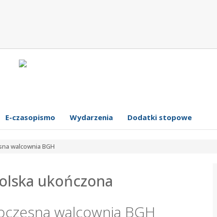
E-czasopismo
Wydarzenia
Dodatki stopowe
esna walcownia BGH
Polska ukończona
owoczesna walcownia BGH