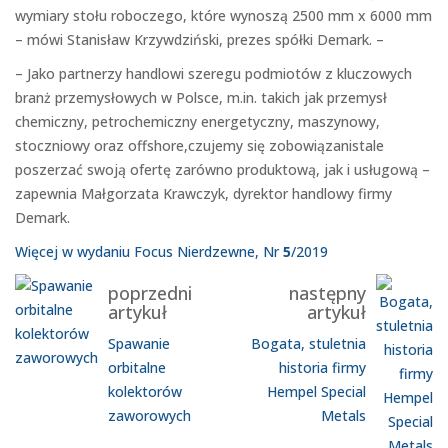
wymiary stołu roboczego, które wynoszą 2500 mm x 6000 mm
– mówi Stanisław Krzywdziński, prezes spółki Demark. –
– Jako partnerzy handlowi szeregu podmiotów z kluczowych
branż przemysłowych w Polsce, m.in. takich jak przemysł
chemiczny, petrochemiczny energetyczny, maszynowy,
stoczniowy oraz offshore,czujemy się zobowiązanistale
poszerzać swoją ofertę zarówno produktową, jak i usługową –
zapewnia Małgorzata Krawczyk, dyrektor handlowy firmy
Demark.
Więcej w wydaniu Focus Nierdzewne, Nr
5
/2019
poprzedni
następny
artykuł
artykuł
Spawanie
Bogata, stuletnia
orbitalne
historia firmy
kolektorów
Hempel Special
zaworowych
Metals