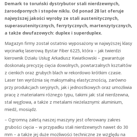
Demark to toruński dystrybutor stali nierdzewnych,
żaroodpornych i stopów niklu. Od ponad 28 lat oferuje
najwyższej jakości wyroby ze stali austenitycznych,
superasutenitycznych, ferrytycznych, martenzytycznych,
a także dwufazowych: duplex i superduplex.
Magazyn firmy został ostatnio wyposażony w najwyższej klasy
wycinarkę laserową Bystar Fiber 6225, która – jak twierdzi
kierownik Działu Usług Arkadiusz Kwiatkowski – gwarantuje
doskonałą precyzję cięcia dowolnych, powtarzalnych kształtów
z cienkich oraz grubych blach w rekordowo krótkim czasie.
Laser ten wyróżnia się maksymalną elastycznością, zarówno
przy produkcjach seryjnych, jak i jednostkowych oraz umożliwia
pracę z materiałami różnego typu, takimi jak: stal nierdzewna,
stal węglowa, a także z metalami nieżelaznymi: aluminium,
miedź, mosiądz.
– Ogromną zaletą naszej maszyny jest oferowany zakres
grubości cięcia – w przypadku stali nierdzewnych nawet do 30
mm – a także jej duże możliwości techniczne ze względu na