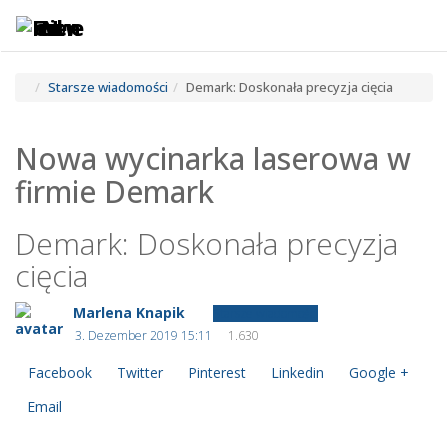
Toggle
Tog
navigatio
navi
Starsze wiadomości
Demark: Doskonała precyzja cięcia
Nowa wycinarka laserowa w
firmie Demark
Demark: Doskonała precyzja
cięcia
Marlena Knapik
Starsze wiadomości
3. Dezember 2019 15:11
1.630
Facebook
Twitter
Pinterest
Linkedin
Google +
Email