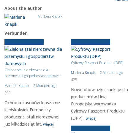
About the author
Marlena Knapik
Verbunden
Starsze wiadomości
Starsze wiadomości
Cyfrowy Paszport Produktu (DPP)
Zielona stal nierdzewna dla
Marlena Knapik
2 Monaten ago
przemysłu i gospodarstw domowych
425
Marlena Knapik
2 Monaten ago
Nowe obowiązki i sankcje dla
390
producentów Unia
Ochrona zasobów lepsza niż
Europejska wprowadza
kiedykolwiek Europejscy
Cyfrowy Paszport Produktu
producenci stali nierdzewnej
(DPP),.
więcej
już kilkadziesiąt lat.
więcej
Starsze wiadomości