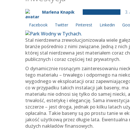
Marlena Knapik
Starsze wiadomości
3.
Facebook
Twitter
Pinterest
Linkedin
Goo
Stal nierdzewna zrewolucjonizowała wiele gałęz
branże pośrednio z nimi związane. Jedną z nic
której stal nierdzewna jest materiałem coraz 
publicznych i coraz częściej też prywatnych.
O dynamicznie rosnącym zainteresowaniu nieck
tego materiału – trwałego i odpornego na niek
wygodnego w eksploatacji oraz zapewniającego
co w przypadku takich instalacji jak baseny, m
materiału nie odnosi się tylko do samej niecki,
trwałość, estetykę i elegancję. Sama inwestycj
szczerze – jest droga, jednak po kilku latach uż
opłacalna. Takie baseny są po prostu tanie w e
jakość użytkową przez długie lata. Ewentualna 
dużych nakładów finansowych.