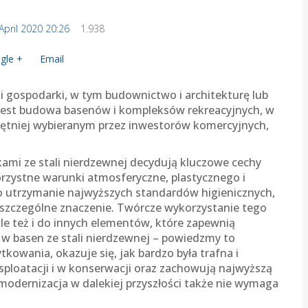
 April 2020 20:26
1.938
gle +
Email
i gospodarki, w tym budownictwo i architekturę lub
h jest budowa basenów i kompleksów rekreacyjnych, w
chętniej wybieranym przez inwestorów komercyjnych,
ami ze stali nierdzewnej decydują kluczowe cechy
orzystne warunki atmosferyczne, plastycznego i
 utrzymanie najwyższych standardów higienicznych,
a szczególne znaczenie. Twórcze wykorzystanie tego
 ale też i do innych elementów, które zapewnią
a w basen ze stali nierdzewnej – powiedzmy to
ytkowania, okazuje się, jak bardzo była trafna i
ksploatacji i w konserwacji oraz zachowują najwyższą
modernizacja w dalekiej przyszłości także nie wymaga