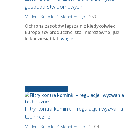
gospodarstw domowych
Marlena Knapik
2 Monaten ago
383
Ochrona zasobów lepsza niż kiedykolwiek
Europejscy producenci stali nierdzewnej już
kilkadziesiąt lat.
więcej
Starsze wiadomości
Filtry kontra kominki – regulacje i wyzwania
techniczne
Marlena Knapik
4 Monaten ago
2.944