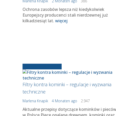
Marlena Knapik
2 Monaten ago
386
Ochrona zasobów lepsza niż kiedykolwiek
Europejscy producenci stali nierdzewnej już
kilkadziesiąt lat.
więcej
Starsze wiadomości
Filtry kontra kominki – regulacje i wyzwania
techniczne
Marlena Knapik
4 Monaten ago
2.947
Aktualne przepisy dotyczące kominków i piecó
w Polsce Piece opalane drewnem, kominki oraz