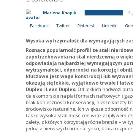
Marlena Knapik
Starsze wiadomości
2.
Facebook
Twitter
Pinterest
Linkedin
Goo
Wysoka wytrzymałość dla wymagających za
Rosnąca popularność profili ze stali nierd
zapotrzebowania na stal nierdzewną o więks
odpowiadają najbardziej wymagającym potr
wytrzymałości, odporności na korozję i obni
kluczowa jest waga konstrukcji lub wyzwan
okazują się lekkie, wyjątkowo trwałe i łatw
Duplex i Lean Duplex.
Od lekkich nadwozi aut
dalekomorskie na platformach naftowych i gazo
brak konieczności konserwacji, niższe koszty t
środowisko naturalne. Ich większa odporność n
także wysoka stabilność cen wraz z upływem cza
zalety, z których korzystają różne branże – w t
jedną z pierwszych firm na rynku, która rozpocz