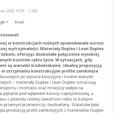
 Juni 2020 15:59
2.388
gle +
Email
stosowań
zewnej w konstrukcjach nośnych spowodowała wzrost
zej wytrzymałości. Materiały Duplex i Lean Duplex
zebom, oferując doskonałe połączenie wysokiej
żonych kosztów cyklu życia. W sytuacjach, gdy
iem są warunki środowiskowe, idealną propozycją
e w utrzymaniu konstrukcyjne profile zamknięte
obusowych po wysoce korozyjne i trudne warunki
wych – materiały Duplex i Lean Duplex oznaczają
ransportu i montażu oraz mniejszy wpływ na
a pękanie pod wpływem korozji naprężeniowej, a
su z powodu niskiej zawartości niklu to kolejne
ym przemysł przetwórczy i budowlany. Stalatube była
ęła produkcję profili zamkniętych z materiałów Duplex