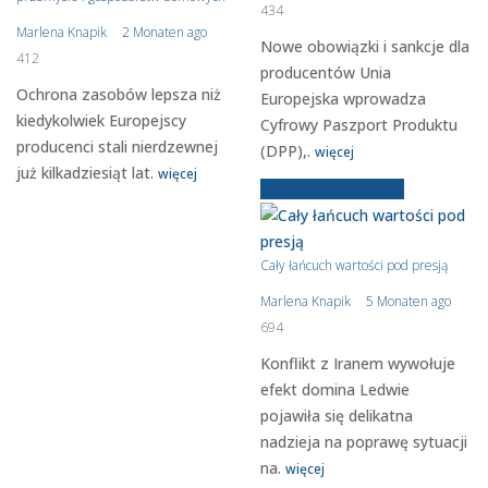
434
Marlena Knapik
2 Monaten ago
Nowe obowiązki i sankcje dla
412
producentów Unia
Ochrona zasobów lepsza niż
Europejska wprowadza
kiedykolwiek Europejscy
Cyfrowy Paszport Produktu
producenci stali nierdzewnej
(DPP),.
więcej
już kilkadziesiąt lat.
więcej
Starsze wiadomości
Cały łańcuch wartości pod presją
Marlena Knapik
5 Monaten ago
694
Konflikt z Iranem wywołuje
efekt domina Ledwie
pojawiła się delikatna
nadzieja na poprawę sytuacji
na.
więcej