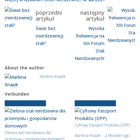
poprzedni
następny
artykuł
artykuł
Świat bez
Wysoka
(nierdzewnej)
frekwencja na
stali?
XIII Forum
Stali
Nierdzewnych!
About the author
Marlena Knapik
Verbunden
Starsze wiadomości
Starsze wiadomości
Cyfrowy Paszport Produktu (DPP)
Zielona stal nierdzewna dla
Marlena Knapik
2 Monaten ago
przemysłu i gospodarstw domowych