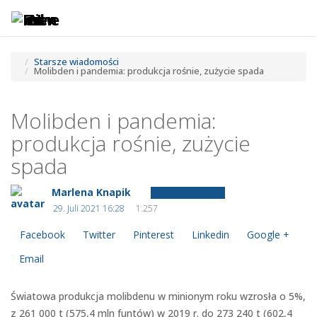
Toggle
Tog
navigatio
navi
Starsze wiadomości
Molibden i pandemia: produkcja rośnie, zużycie spada
Molibden i pandemia:
produkcja rośnie, zużycie
spada
Marlena Knapik
Starsze wiadomości
29. Juli 2021 16:28
1.257
Facebook
Twitter
Pinterest
Linkedin
Google +
Email
Światowa produkcja molibdenu w minionym roku wzrosła o 5%,
z 261 000 t (575,4 mln funtów) w 2019 r. do 273 240 t (602,4