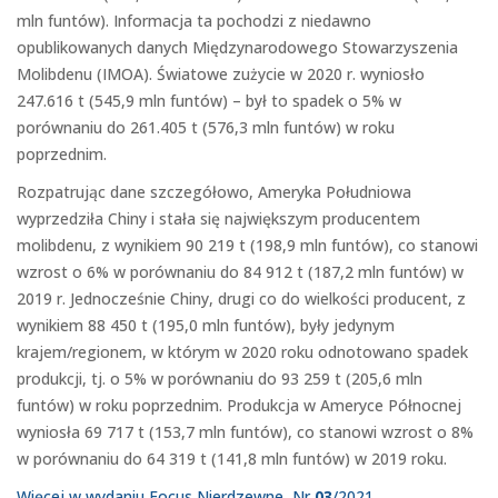
mln funtów). Informacja ta pochodzi z niedawno
opublikowanych danych Międzynarodowego Stowarzyszenia
Molibdenu (IMOA). Światowe zużycie w 2020 r. wyniosło
247.616 t (545,9 mln funtów) – był to spadek o 5% w
porównaniu do 261.405 t (576,3 mln funtów) w roku
poprzednim.
Rozpatrując dane szczegółowo, Ameryka Południowa
wyprzedziła Chiny i stała się największym producentem
molibdenu, z wynikiem 90 219 t (198,9 mln funtów), co stanowi
wzrost o 6% w porównaniu do 84 912 t (187,2 mln funtów) w
2019 r. Jednocześnie Chiny, drugi co do wielkości producent, z
wynikiem 88 450 t (195,0 mln funtów), były jedynym
krajem/regionem, w którym w 2020 roku odnotowano spadek
produkcji, tj. o 5% w porównaniu do 93 259 t (205,6 mln
funtów) w roku poprzednim. Produkcja w Ameryce Północnej
wyniosła 69 717 t (153,7 mln funtów), co stanowi wzrost o 8%
w porównaniu do 64 319 t (141,8 mln funtów) w 2019 roku.
Więcej w wydaniu Focus Nierdzewne, Nr
03
/2021