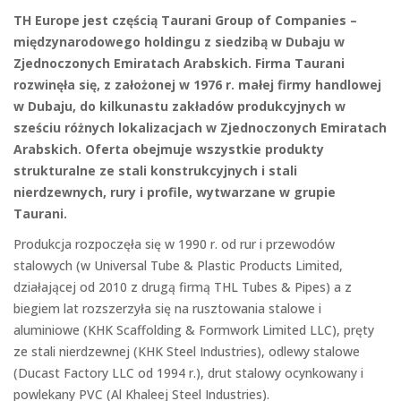
TH Europe jest częścią
Taurani Group of Companies –
międzynarodowego holdingu z siedzibą w Dubaju w
Zjednoczonych Emiratach Arabskich. Firma Taurani
rozwinęła się, z założonej w 1976 r. małej firmy handlowej
w Dubaju, do kilkunastu zakładów produkcyjnych w
sześciu różnych lokalizacjach w Zjednoczonych Emiratach
Arabskich. Oferta obejmuje wszystkie produkty
strukturalne ze stali konstrukcyjnych i stali
nierdzewnych, rury i profile, wytwarzane w grupie
Taurani.
Produkcja rozpoczęła się w 1990 r. od rur i przewodów
stalowych (w Universal Tube & Plastic Products Limited,
działającej od 2010 z drugą firmą THL Tubes & Pipes) a z
biegiem lat rozszerzyła się na rusztowania stalowe i
aluminiowe (KHK Scaffolding & Formwork Limited LLC), pręty
ze stali nierdzewnej (KHK Steel Industries), odlewy stalowe
(Ducast Factory LLC od 1994 r.), drut stalowy ocynkowany i
powlekany PVC (Al Khaleej Steel Industries).