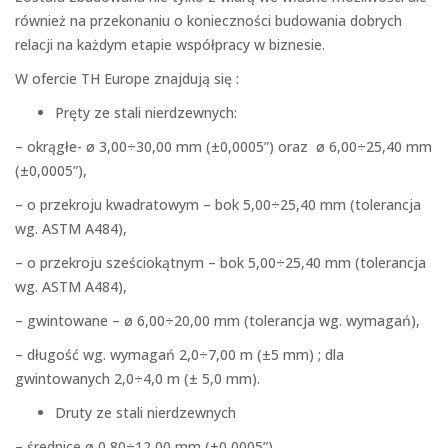
również na przekonaniu o konieczności budowania dobrych
relacji na każdym etapie współpracy w biznesie.
W ofercie TH Europe znajdują się :
Pręty ze stali nierdzewnych:
– okrągłe- ø 3,00÷30,00 mm (±0,0005”) oraz ø 6,00÷25,40 mm
(±0,0005”),
– o przekroju kwadratowym – bok 5,00÷25,40 mm (tolerancja
wg. ASTM A484),
– o przekroju sześciokątnym – bok 5,00÷25,40 mm (tolerancja
wg. ASTM A484),
– gwintowane – ø 6,00÷20,00 mm (tolerancja wg. wymagań),
– długość wg. wymagań 2,0÷7,00 m (±5 mm) ; dla
gwintowanych 2,0÷4,0 m (± 5,0 mm).
Druty ze stali nierdzewnych
– średnice ø 0,80÷12,00 mm (±0,0005”),