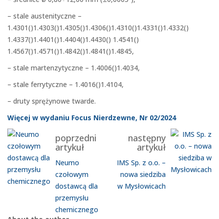
– stale austenityczne –
1.4301()1.4303()1.4305()1.4306()1.4310()1.4331()1.4332()
1.4337()1.4401()1.4404()1.4430() 1.4541()
1.4567()1.4571()1.4842()1.4841()1.4845,
– stale martenzytyczne – 1.4006()1.4034,
– stale ferrytyczne – 1.4016()1.4104,
– druty sprężynowe twarde.
Więcej w wydaniu Focus Nierdzewne, Nr 02/2024
poprzedni
następny
artykuł
artykuł
Neumo
IMS Sp. z o.o. –
czołowym
nowa siedziba
dostawcą dla
w Mysłowicach
przemysłu
chemicznego