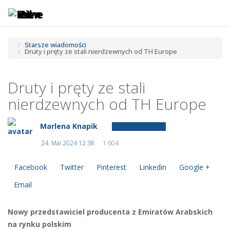
Toggle
Tog
navigatio
navi
Starsze wiadomości
Druty i pręty ze stali nierdzewnych od TH Europe
Druty i pręty ze stali
nierdzewnych od TH Europe
Marlena Knapik
Starsze wiadomości
24. Mai 2024 12:38
1.604
Facebook
Twitter
Pinterest
Linkedin
Google +
Email
Nowy przedstawiciel producenta z Emiratów Arabskich
na rynku polskim