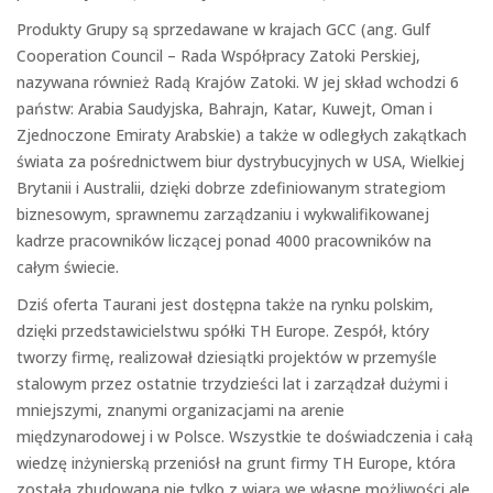
Produkty Grupy są sprzedawane w krajach GCC (ang. Gulf
Cooperation Council – Rada Współpracy Zatoki Perskiej,
nazywana również Radą Krajów Zatoki. W jej skład wchodzi 6
państw: Arabia Saudyjska, Bahrajn, Katar, Kuwejt, Oman i
Zjednoczone Emiraty Arabskie) a także w odległych zakątkach
świata za pośrednictwem biur dystrybucyjnych w USA, Wielkiej
Brytanii i Australii, dzięki dobrze zdefiniowanym strategiom
biznesowym, sprawnemu zarządzaniu i wykwalifikowanej
kadrze pracowników liczącej ponad 4000 pracowników na
całym świecie.
Dziś oferta Taurani jest dostępna także na rynku polskim,
dzięki przedstawicielstwu spółki TH Europe. Zespół, który
tworzy firmę, realizował dziesiątki projektów w przemyśle
stalowym przez ostatnie trzydzieści lat i zarządzał dużymi i
mniejszymi, znanymi organizacjami na arenie
międzynarodowej i w Polsce. Wszystkie te doświadczenia i całą
wiedzę inżynierską przeniósł na grunt firmy TH Europe, która
została zbudowana nie tylko z wiarą we własne możliwości ale