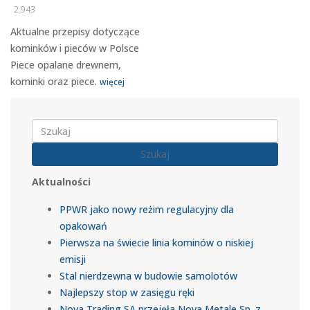
2.943
Aktualne przepisy dotyczące
kominków i pieców w Polsce
Piece opalane drewnem,
kominki oraz piece.
więcej
Szukaj
Aktualności
PPWR jako nowy reżim regulacyjny dla
opakowań
Pierwsza na świecie linia kominów o niskiej
emisji
Stal nierdzewna w budowie samolotów
Najlepszy stop w zasięgu ręki
Nova Trading SA przejęła Nova Metale Sp. z