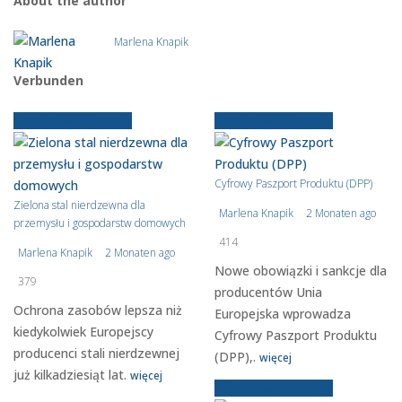
About the author
Marlena Knapik
Verbunden
Starsze wiadomości
Starsze wiadomości
Cyfrowy Paszport Produktu (DPP)
Zielona stal nierdzewna dla
Marlena Knapik
2 Monaten ago
przemysłu i gospodarstw domowych
414
Marlena Knapik
2 Monaten ago
Nowe obowiązki i sankcje dla
379
producentów Unia
Ochrona zasobów lepsza niż
Europejska wprowadza
kiedykolwiek Europejscy
Cyfrowy Paszport Produktu
producenci stali nierdzewnej
(DPP),.
więcej
już kilkadziesiąt lat.
więcej
Starsze wiadomości