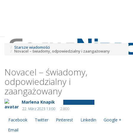
Tog
navi
Tog
navi
Starsze wiadomości
Novacel – świadomy, odpowiedzialny i zaangażowany
Novacel – świadomy,
odpowiedzialny i
zaangażowany
Marlena Knapik
Starsze wiadomości
22. März 2023 13:00
2.800
Facebook
Twitter
Pinterest
Linkedin
Google +
Email