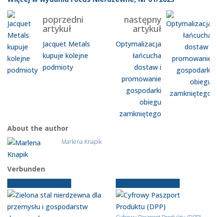
poprzedni
następny
artykuł
artykuł
Jacquet Metals
Optymalizacja
kupuje kolejne
łańcucha
podmioty
dostaw i
promowanie
gospodarki
obiegu
zamkniętego
About the author
Marlena Knapik
Verbunden
Starsze wiadomości
Starsze wiadomości