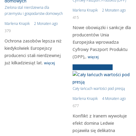
Cyfrowy Paszport Produktu (DPP)
Zielona stal nierdzewna dla
Marlena Knapik
2 Monaten ago
przemysłu i gospodarstw domowych
415
Marlena Knapik
2 Monaten ago
Nowe obowiązki i sankcje dla
379
producentów Unia
Ochrona zasobów lepsza niż
Europejska wprowadza
kiedykolwiek Europejscy
Cyfrowy Paszport Produktu
producenci stali nierdzewnej
(DPP),.
więcej
już kilkadziesiąt lat.
więcej
Starsze wiadomości
Cały łańcuch wartości pod presją
Marlena Knapik
4 Monaten ago
677
Konflikt z Iranem wywołuje
efekt domina Ledwie
pojawiła się delikatna