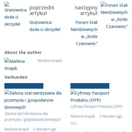
poprzedni
następny
artykuł
artykuł
Gratownica
Forum Stali
doda ci skrzydeł
Nierdzewnych
w „Kotle
Czarownic”
About the author
Marlena Knapik
Verbunden
Starsze wiadomości
Starsze wiadomości
Cyfrowy Paszport Produktu (DPP)
Zielona stal nierdzewna dla
Marlena Knapik
2 Monaten ago
przemysłu i gospodarstw domowych
420
Marlena Knapik
2 Monaten ago