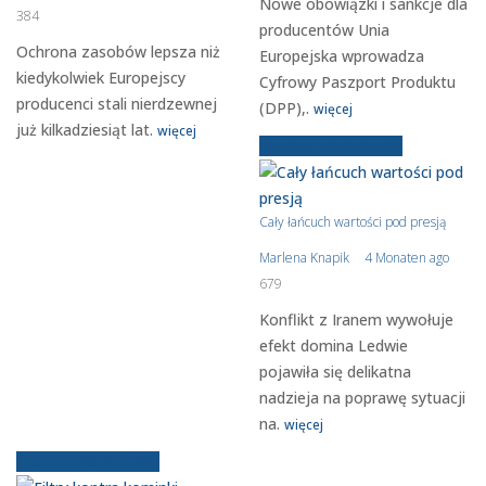
Nowe obowiązki i sankcje dla
384
producentów Unia
Ochrona zasobów lepsza niż
Europejska wprowadza
kiedykolwiek Europejscy
Cyfrowy Paszport Produktu
producenci stali nierdzewnej
(DPP),.
więcej
już kilkadziesiąt lat.
więcej
Starsze wiadomości
Cały łańcuch wartości pod presją
Marlena Knapik
4 Monaten ago
679
Konflikt z Iranem wywołuje
efekt domina Ledwie
pojawiła się delikatna
nadzieja na poprawę sytuacji
na.
więcej
Starsze wiadomości