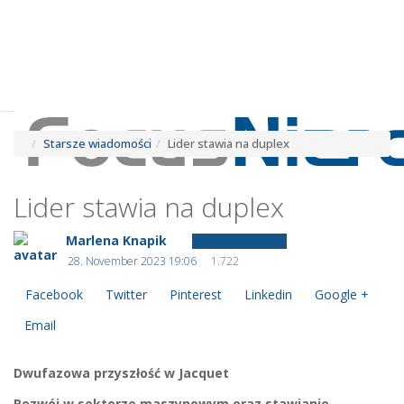
Tog
navi
Tog
navi
Starsze wiadomości
Lider stawia na duplex
Lider stawia na duplex
Marlena Knapik
Starsze wiadomości
28. November 2023 19:06
1.722
Facebook
Twitter
Pinterest
Linkedin
Google +
Email
Dwufazowa przyszłość w Jacquet
Rozwój w sektorze maszynowym oraz stawianie